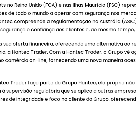
 no Reino Unido (FCA) e nas Ilhas Maurício (FSC) repres
lientes de todo o mundo a operar com segurança nos merc
o Hantec compreende a regulamentação na Austrália (ASI
 segurança e confiança aos clientes e, ao mesmo tempo,
is sua oferta financeira, oferecendo uma alternativa ao 
ria, a Hantec Trader. Com a Hantec Trader, o Grupo vê
o no comércio on-line, fornecendo uma nova maneira aces
ntec Trader faça parte do Grupo Hantec, ela própria nã
ita à supervisão regulatória que se aplica a outras empre
s de integridade e foco no cliente do Grupo, oferece