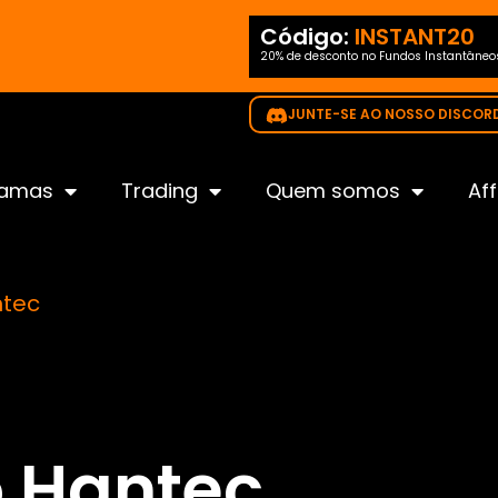
ódigo
NEW35
Código:
INSTANT20
20% de desconto no Fundos Instantâneo
ido para todos os desafios
JUNTE-SE AO NOSSO DISCOR
ramas
Trading
Quem somos
Aff
ntec
o Hantec