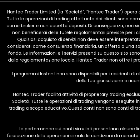
Hantec Trader Limited (la “Società”, “Hantec Trader”) opera co
Tutte le operazioni di trading effettuate dai clienti sono 
come broker e non accetta depositi. Di conseguenza, non siamo 
non beneficerai delle tutele regolamentari previste per i c
Qualsiasi acquisto di servizi non deve essere interpre
considerati come consulenza finanziaria, un’offerta o una so
fondo. Le informazioni e i servizi presenti su questo sito sono 
dalla regolamentazione locale. Hantec Trader non offre i propri se
I programmi Instant non sono disponibili per i residenti di 
della tua giurisdizione e ricon
Hantec Trader facilita attività di proprietary trading escl
Società. Tutte le operazioni di trading vengono eseguite in 
trading a scopo educativo.Questi conti non sono conti di trad
Le performance sui conti simulati presentano alcune lim
l'esecuzione delle operazioni simula le condizioni di mercato ne