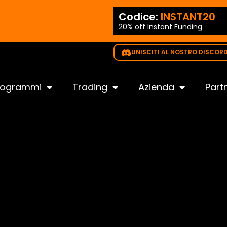
odice:
NEW35
Codice:
INSTANT20
20% off Instant Funding
ido per tutte le sfide
UNISCITI AL NOSTRO DISCOR
rogrammi
Trading
Azienda
Part