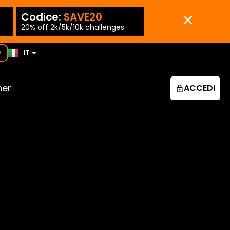
ES
Codice:
SAVE20
Codice:
SAVE1
PT-PT
20% off 2k/5k/10k challenges
15% off 25k/50k chall
EN
KO
IT
D
JP
ner
ACCEDI