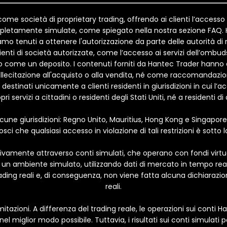
me società di proprietary trading, offrendo ai clienti l’accesso a
completamente simulate, come spiegato nella nostra sezione FAQ.
tenuti a ottenere l'autorizzazione da parte delle autorità di reg
lienti di società autorizzate, come l’accesso ai servizi dell’ombu
tato come un deposito. I contenuti forniti da Hantec Trader han
llecitazione all'acquisto o alla vendita, né come raccomandazion
destinati unicamente a clienti residenti in giurisdizioni in cui l’a
rvizi a cittadini o residenti degli Stati Uniti, né a residenti di alt
alcune giurisdizioni: Regno Unito, Mauritius, Hong Kong e Singapor
osci che qualsiasi accesso in violazione di tali restrizioni è sotto 
usivamente attraverso conti simulati, che operano con fondi virtua
un ambiente simulato, utilizzando dati di mercato in tempo reale 
ing reali e, di conseguenza, non viene fatta alcuna dichiarazione 
reali.
itazioni. A differenza del trading reale, le operazioni sui conti
l miglior modo possibile. Tuttavia, i risultati sui conti simulati p