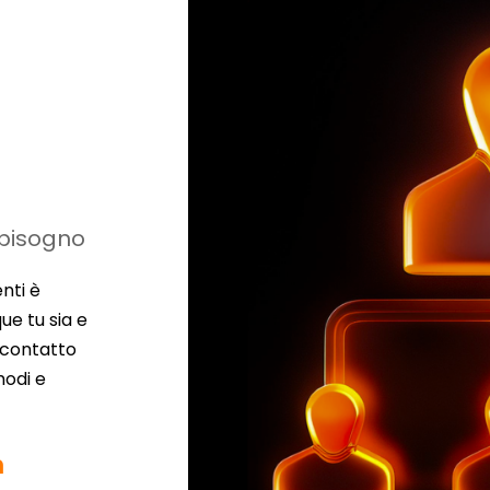
 bisogno
nti è
ue tu sia e
n contatto
modi e
m