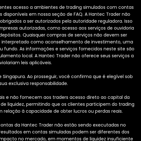
lientes acesso a ambientes de trading simulados com contas
es disponíveis em nossa seção de FAQ. A Hantec Trader não
igados a ser autorizados pela autoridade reguladora. Isso
e empresas autorizadas, como acesso aos serviços de ouvidoria
depósitos. Quaisquer compras de serviços não devem ser
er interpretado como aconselhamento de investimento, uma
 fundo. As informações e serviços fornecidos neste site são
gulamento local. A Hantec Trader não oferece seus serviços a
iolariam leis aplicáveis.
e Singapura. Ao prosseguir, você confirma que é elegível sob
sua exclusiva responsabilidade.
ais e não fornecem aos traders acesso direto ao capital da
 liquidez, permitindo que os clientes participem do trading
 relação à capacidade de obter lucros ou perdas reais.
contas da Hantec Trader não estão sendo executadas no
 resultados em contas simuladas podem ser diferentes dos
 impacto no mercado, em momentos de liquidez insuficiente