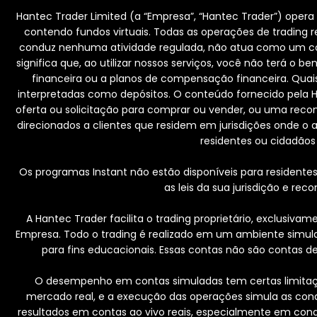
Hantec Trader Limited (a “Empresa”, “Hantec Trader”) oper
contendo fundos virtuais. Todas as operações de trading 
conduz nenhuma atividade regulada, não atua como um corr
significa que, ao utilizar nossos serviços, você não terá o 
financeira ou a planos de compensação financeira. Qua
interpretadas como depósitos. O conteúdo fornecido pela
oferta ou solicitação para comprar ou vender, ou uma recom
direcionados a clientes que residem em jurisdições onde o a
residentes ou cidadãos d
Os programas Instant não estão disponíveis para residentes 
as leis da sua jurisdição e re
A Hantec Trader facilita o trading proprietário, exclusiv
Empresa. Todo o trading é realizado em um ambiente simulad
para fins educacionais. Essas contas não são contas d
O desempenho em contas simuladas tem certas limitaçõ
mercado real, e a execução das operações simula as cond
resultados em contas ao vivo reais, especialmente em con