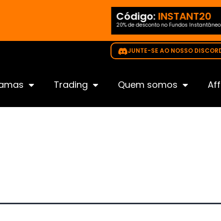
ódigo
NEW35
Código:
INSTANT20
20% de desconto no Fundos Instantâneo
ido para todos os desafios
JUNTE-SE AO NOSSO DISCOR
ramas
Trading
Quem somos
Aff