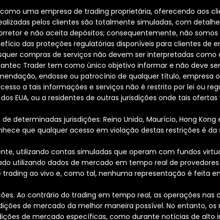
a como uma empresa de trading proprietária, oferecendo aos c
realizadas pelos clientes são totalmente simuladas, com detalh
etor e não aceita depósitos; consequentemente, não somos obr
benefício das proteções regulatórias disponíveis para clientes d
isquer compras de serviços não devem ser interpretadas como 
 Hantec Trader tem como único objetivo informar e não deve s
endação, endosse ou patrocínio de qualquer título, empresa ou
cesso a tais informações e serviços não é restrito por lei ou re
os EUA, ou a residentes de outras jurisdições onde tais ofertas v
de determinadas jurisdições: Reino Unido, Maurício, Hong Kong 
conhece que qualquer acesso em violação destas restrições é da 
amente, utilizando contas simuladas que operam com fundos virtu
o utilizando dados de mercado em tempo real de provedores de
e trading ao vivo e, como tal, nenhuma representação é feita em
es. Ao contrário do trading em tempo real, as operações nas 
ições de mercado da melhor maneira possível. No entanto, os
dições de mercado específicas, como durante notícias de alto