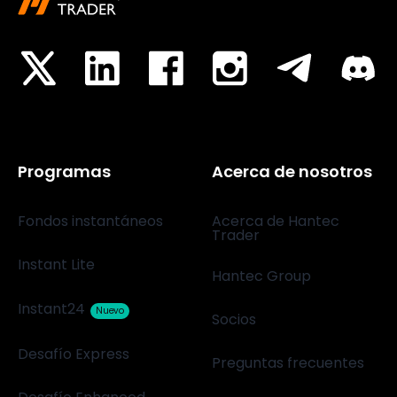
Programas
Acerca de nosotros
Fondos instantáneos
Acerca de Hantec
Trader
Instant Lite
Hantec Group
Instant24
Nuevo
Socios
Desafío Express
Preguntas frecuentes