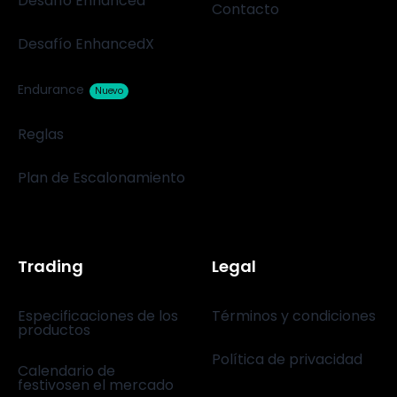
Desafío Enhanced
Contacto
Desafío EnhancedX
Endurance
Nuevo
Reglas
Plan de Escalonamiento
Trading
Legal
Especificaciones de los
Términos y condiciones
productos
Política de privacidad
Calendario de
festivosen el mercado